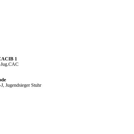
 CACIB 1
ub-Jug.CAC
ode
J, Jugendsieger Stuhr