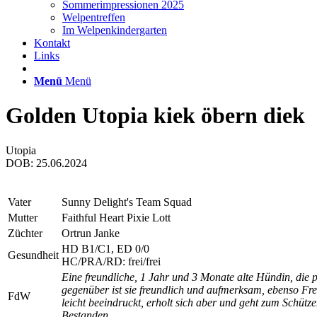
Sommerimpressionen 2025
Welpentreffen
Im Welpenkindergarten
Kontakt
Links
Menü
Menü
Golden Utopia kiek öbern diek
Utopia
DOB: 25.06.2024
Vater
Sunny Delight's Team Squad
Mutter
Faithful Heart Pixie Lott
Züchter
Ortrun Janke
HD B1/C1, ED 0/0
Gesundheit
HC/PRA/RD: frei/frei
Eine freundliche, 1 Jahr und 3 Monate alte Hündin, die pa
gegenüber ist sie freundlich und aufmerksam, ebenso Fre
FdW
leicht beeindruckt, erholt sich aber und geht zum Schütze
Bestanden