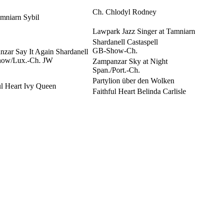
Ch. Chlodyl Rodney
mniarn Sybil
Lawpark Jazz Singer at Tamniarn
Shardanell Castaspell
GB-Show-Ch.
zar Say It Again Shardanell
ow/Lux.-Ch. JW
Zampanzar Sky at Night
Span./Port.-Ch.
Partylion über den Wolken
ul Heart Ivy Queen
Faithful Heart Belinda Carlisle