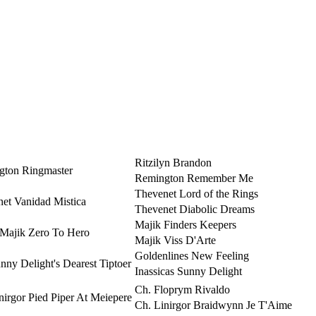
Ritzilyn Brandon
gton Ringmaster
Remington Remember Me
Thevenet Lord of the Rings
et Vanidad Mistica
Thevenet Diabolic Dreams
Majik Finders Keepers
 Majik Zero To Hero
Majik Viss D'Arte
Goldenlines New Feeling
nny Delight's Dearest Tiptoer
Inassicas Sunny Delight
Ch. Floprym Rivaldo
nirgor Pied Piper At Meiepere
Ch. Linirgor Braidwynn Je T'Aime